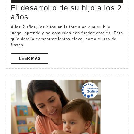
20,
El desarrollo de su hijo a los 2
2026
El
años
desarrollo
A los 2 años, los hitos en la forma en que su hijo
de
juega, aprende y se comunica son fundamentales. Esta
guía detalla comportamientos clave, como el uso de
su
frases
hijo
LEER
LEER MÁS
a
MÁS
los
2
años