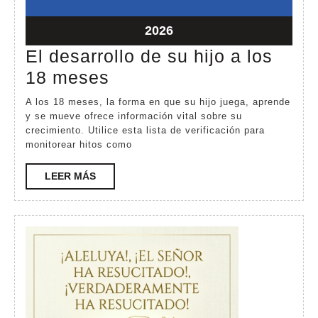
6,
6,
2026
2026
abril
2026
6,
El desarrollo de su hijo a los
2026
El
18 meses
desarrollo
A los 18 meses, la forma en que su hijo juega, aprende
de
y se mueve ofrece información vital sobre su
crecimiento. Utilice esta lista de verificación para
su
monitorear hitos como
hijo
LEER
LEER MÁS
a
MÁS
los
18
meses