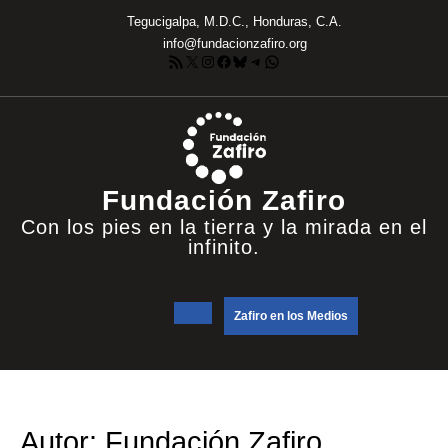
Saltar
Tegucigalpa, M.D.C., Honduras, C.A.
al
info@fundacionzafiro.org
contenido
Feed RSS
X
Instagram
Facebook
Bluesky
Telegram
WhatsApp
Fundación Zafiro
Con los pies en la tierra y la mirada en el
infinito.
Botón
DONATE
Zafiro en los Medios
NOW
de
apertura
Autor:
Fundación Zafiro