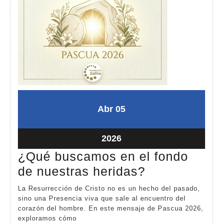
abril
abril
Abr
05
5,
5,
2026
2026
abril
2026
5,
¿Qué buscamos en el fondo
2026
¿Qué
de nuestras heridas?
buscamos
La Resurrección de Cristo no es un hecho del pasado,
en
sino una Presencia viva que sale al encuentro del
corazón del hombre. En este mensaje de Pascua 2026,
el
exploramos cómo