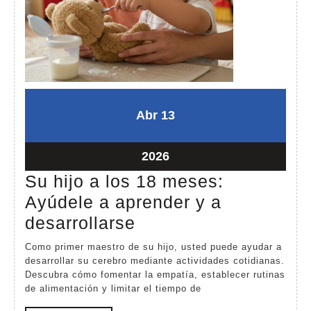
abril
abril
Abr
13
13,
13,
2026
2026
abril
2026
13,
Su hijo a los 18 meses:
2026
Ayúdele a aprender y a
Su
desarrollarse
hijo
Como primer maestro de su hijo, usted puede ayudar a
a
desarrollar su cerebro mediante actividades cotidianas.
Descubra cómo fomentar la empatía, establecer rutinas
los
de alimentación y limitar el tiempo de
18