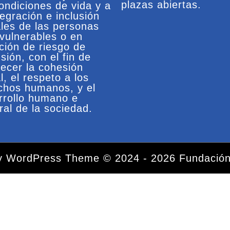
plazas abiertas.
condiciones de vida y a
tegración e inclusión
ales de las personas
vulnerables o en
ación de riesgo de
sión, con el fin de
recer la cohesión
l, el respeto a los
chos humanos, y el
rrollo humano e
ral de la sociedad.
ty WordPress Theme
© 2024 - 2026 Fundación
Desplazar
hacia
arriba