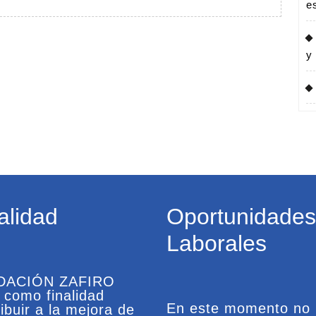
trabajar
e
con
niños
y
con
autismo
y
sus
familias
alidad
Oportunidades
Laborales
DACIÓN ZAFIRO
e como finalidad
En este momento no
ibuir a la mejora de