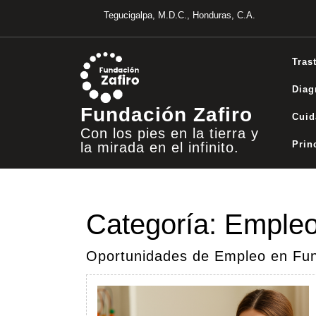
Saltar
Tegucigalpa, M.D.C., Honduras, C.A.
al
contenido
Tras
Diag
Fundación Zafiro
Cuid
Con los pies en la tierra y
Prin
la mirada en el infinito.
Categoría:
Emple
Oportunidades de Empleo en Fun