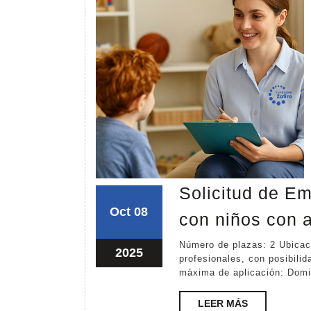
Solicitud de Em
octubre
octubre
Oct
08
con niños con a
8,
8,
Número de plazas: 2 Ubicación: Tegucigalpa. Tipo de contrato: Por servicios
2025
2025
octubre
2025
profesionales, con posibilid
8,
máxima de aplicación: Domi
2025
LEER
LEER MÁS