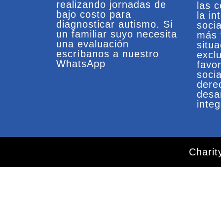
realizando jornadas de
las 
bajo costo para
la in
diagnosticar autismo. Si
soci
un familiar suyo necesita
más 
una evaluación
situ
escríbanos a nuestro
exclu
WhatsApp
favo
socia
dere
desa
integ
Chari