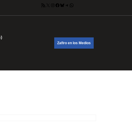
Feed RSS
X
Instagram
Facebook
Bluesky
Telegram
WhatsApp
s)
DONATE
Zafiro en los Medios
NOW