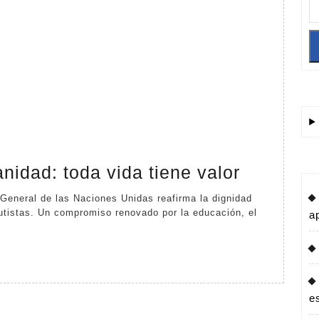
Autismo
idad: toda vida tiene valor
y
humanid
utistas. Un compromiso renovado por la educación, el
a
toda
vida
tiene
valor
e