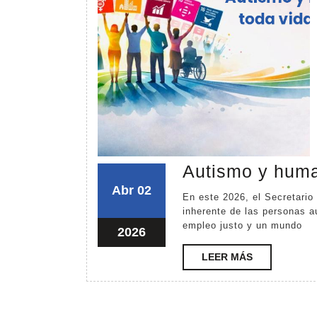
Autismo y human
abril
abril
Abr
02
En este 2026, el Secretario General de las Naciones Unidas reafirma la dignidad
2,
2,
inherente de las personas a
empleo justo y un mundo
2026
2026
abril
2026
2,
LEER
LEER MÁS
2026
MÁS