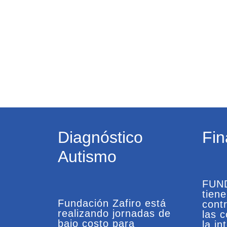
Diagnóstico
Fin
Autismo
FUN
tien
Fundación Zafiro está
contr
realizando jornadas de
las 
bajo costo para
la in