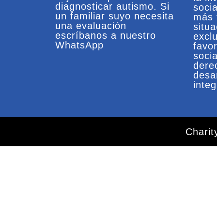
diagnosticar autismo. Si
soci
un familiar suyo necesita
más 
una evaluación
situ
escríbanos a nuestro
exclu
WhatsApp
favo
socia
dere
desa
integ
Chari