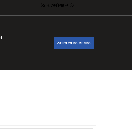
Feed RSS
X
Instagram
Facebook
Bluesky
Telegram
WhatsApp
s)
DONATE
Zafiro en los Medios
NOW