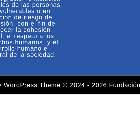
ales de las personas
vulnerables o en
ación de riesgo de
sión, con el fin de
recer la cohesión
l, el respeto a los
chos humanos, y el
rrollo humano e
ral de la sociedad.
ty WordPress Theme
© 2024 - 2026 Fundación
Desplazar
hacia
arriba