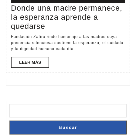
10,
Donde una madre permanece,
2026
la esperanza aprende a
Donde
quedarse
una
Fundación Zafiro rinde homenaje a las madres cuya
madre
presencia silenciosa sostiene la esperanza, el cuidado
y la dignidad humana cada día.
permanece,
la
LEER
LEER MÁS
MÁS
esperanza
aprende
a
quedarse
Buscar
Buscar