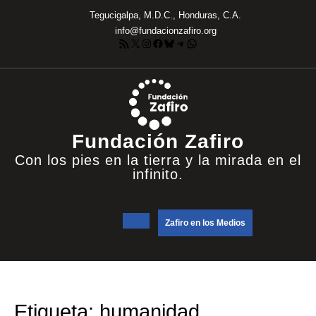
Saltar
Tegucigalpa, M.D.C., Honduras, C.A.
al
info@fundacionzafiro.org
contenido
Feed RSS
X
Instagram
Facebook
Bluesky
Telegram
WhatsApp
Fundación Zafiro
Con los pies en la tierra y la mirada en el
infinito.
Botón
DONATE
Zafiro en los Medios
NOW
de
apertura
Etiqueta:
humanidad