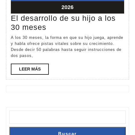
2026
2026
mayo
2026
11,
El desarrollo de su hijo a los
2026
El
30 meses
desarrollo
A los 30 meses, la forma en que su hijo juega, aprende
de
y habla ofrece pistas vitales sobre su crecimiento.
Desde decir 50 palabras hasta seguir instrucciones de
su
dos pasos,
hijo
LEER
LEER MÁS
a
MÁS
los
30
meses
Buscar
Buscar