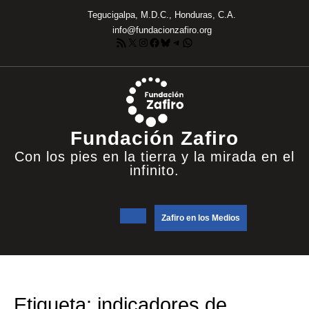
Saltar
Tegucigalpa, M.D.C., Honduras, C.A.
al
info@fundacionzafiro.org
contenido
Feed RSS
X
Instagram
Facebook
Bluesky
Telegram
WhatsApp
Fundación Zafiro
Con los pies en la tierra y la mirada en el
infinito.
Botón
DONATE
Zafiro en los Medios
NOW
de
apertura
Etiqueta:
indicadores de