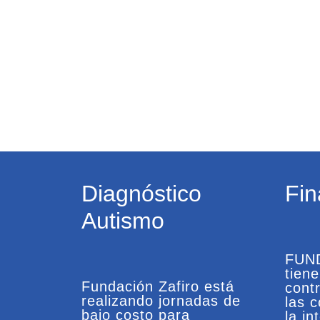
Diagnóstico
Fin
Autismo
FUN
tien
Fundación Zafiro está
contr
realizando jornadas de
las 
bajo costo para
la in