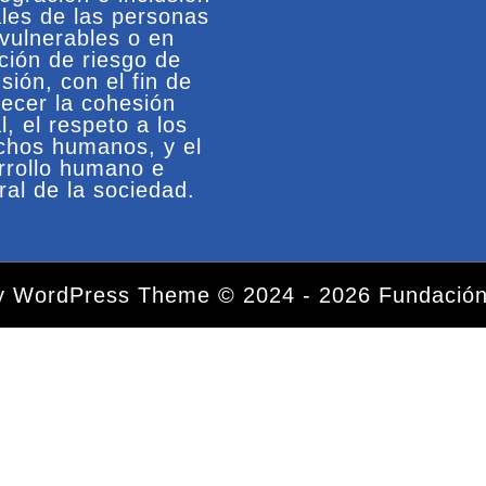
ales de las personas
vulnerables o en
ación de riesgo de
sión, con el fin de
recer la cohesión
l, el respeto a los
chos humanos, y el
rrollo humano e
ral de la sociedad.
ty WordPress Theme
© 2024 - 2026 Fundación
Desplazar
hacia
arriba