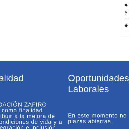
temprano
de
y
autismo
alidad
Oportunidades
Laborales
DACIÓN ZAFIRO
e como finalidad
En este momento no
ibuir a la mejora de
plazas abiertas.
condiciones de vida y a
tegración e inclusión