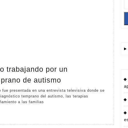
o trabajando por un
Fundación
mprano de autismo
Zafiro
a
trabajando
diagnóstico temprano del autismo, las terapias
amiento a las familias
por
un
diagnóstico
e