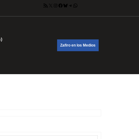
Feed RSS
X
Instagram
Facebook
Bluesky
Telegram
WhatsApp
s)
DONATE
Zafiro en los Medios
NOW