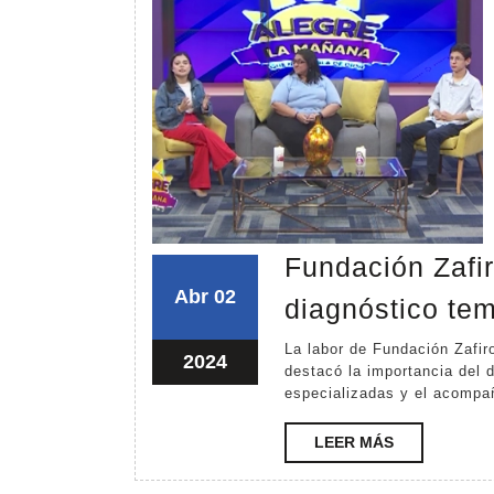
Fundación Zafir
abril
abril
Abr
02
diagnóstico te
2,
2,
La labor de Fundación Zafiro fue presentada en una entrevista televisiva donde se
2024
2024
abril
2024
destacó la importancia del 
2,
especializadas y el acompañ
2024
LEER
LEER MÁS
MÁS