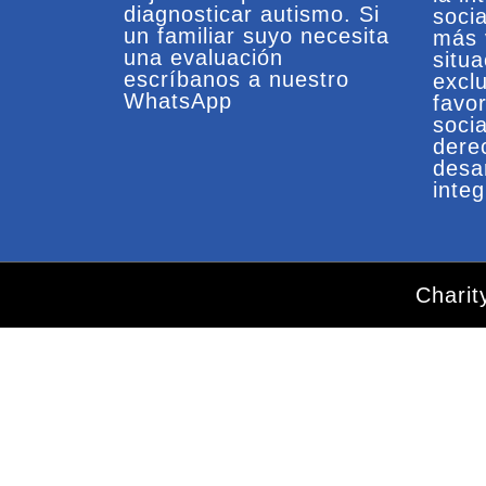
diagnosticar autismo. Si
soci
un familiar suyo necesita
más 
una evaluación
situ
escríbanos a nuestro
exclu
WhatsApp
favo
socia
dere
desa
integ
Chari