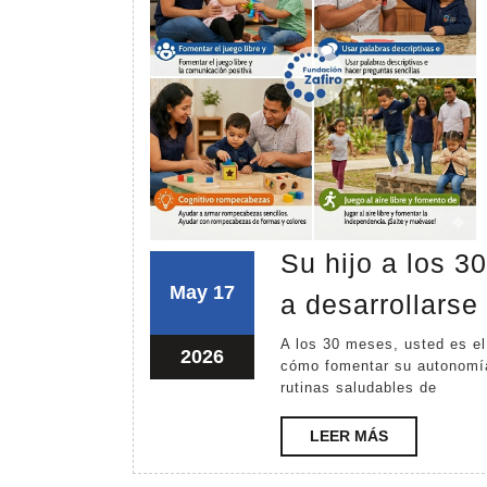
Su hijo a los 3
mayo
mayo
May
17
a desarrollarse
17,
17,
A los 30 meses, usted es el guía principal en el aprendizaje de su hijo. Descubra
2026
2026
mayo
2026
cómo fomentar su autonomía,
17,
rutinas saludables de
2026
LEER
LEER MÁS
MÁS