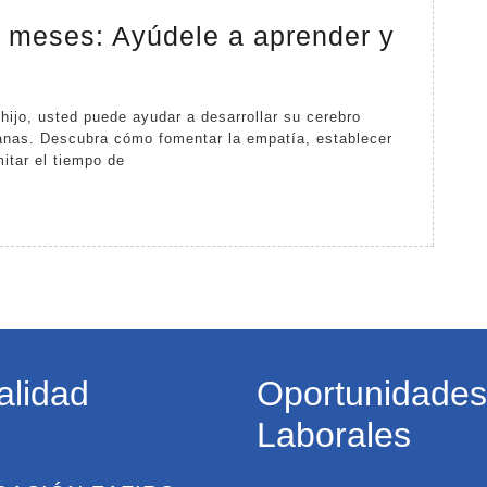
8 meses: Ayúdele a aprender y
Su
hijo
a
ianas. Descubra cómo fomentar la empatía, establecer
mitar el tiempo de
los
18
meses:
Ayúdele
a
aprender
y
alidad
Oportunidades
a
desarrollarse
Laborales