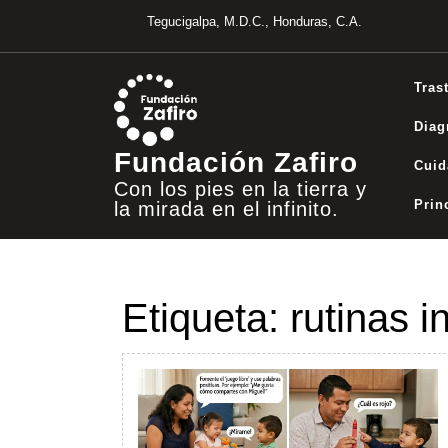
Saltar
Tegucigalpa, M.D.C., Honduras, C.A.
al
contenido
Tras
Diag
Fundación Zafiro
Cuid
Con los pies en la tierra y
Prin
la mirada en el infinito.
Etiqueta:
rutinas i