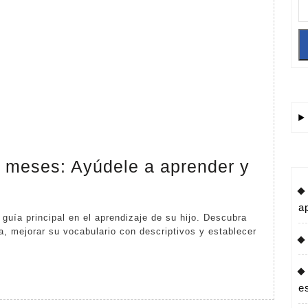
0 meses: Ayúdele a aprender y
Su
hijo
a
a
 mejorar su vocabulario con descriptivos y establecer
los
30
meses:
e