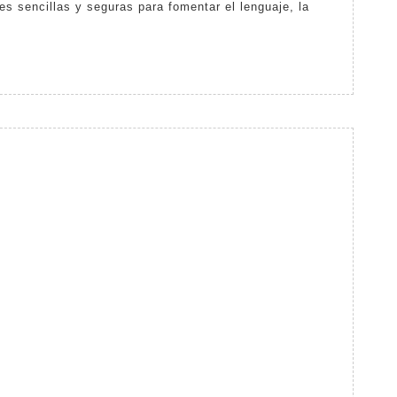
es sencillas y seguras para fomentar el lenguaje, la
s
os:
údele
render
sarrollarse