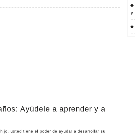
Ayúdele
a
y
aprender
y
a
desarrollarse
 años: Ayúdele a aprender y a
u
jo