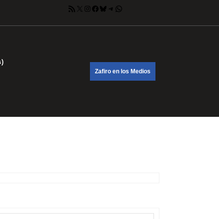
Feed RSS
X
Instagram
Facebook
Bluesky
Telegram
WhatsApp
s)
DONATE
Zafiro en los Medios
NOW