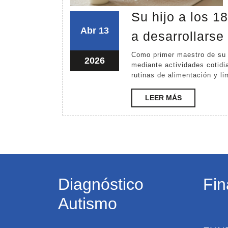
Su hijo a los 1
abril
abril
Abr
13
a desarrollarse
13,
13,
Como primer maestro de su hijo, usted puede ayudar a desarrollar su cerebro
2026
2026
abril
2026
mediante actividades cotid
13,
rutinas de alimentación y li
2026
LEER
LEER MÁS
MÁS
Diagnóstico
Fin
Autismo