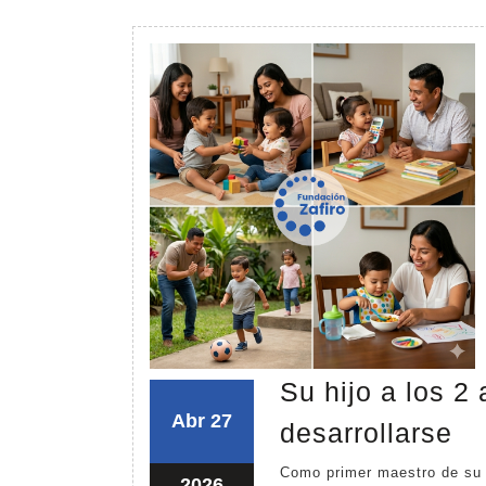
Su hijo a los 2
abril
abril
Abr
27
S
desarrollarse
27,
27,
hi
Como primer maestro de su hijo, usted tiene el poder de ayudar a desarrollar su
2026
2026
abril
2026