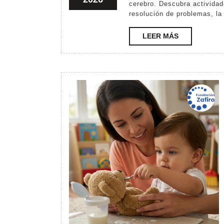
a
cerebro. Descubra actividad
27,
resolución de problemas, la
lo
2026
2
LEER
LEER MÁS
añ
MÁS
Ay
a
ap
y
a
de