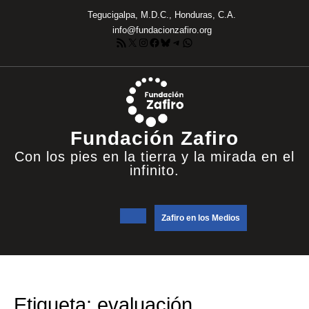
Saltar
Tegucigalpa, M.D.C., Honduras, C.A.
al
info@fundacionzafiro.org
contenido
Feed RSS
X
Instagram
Facebook
Bluesky
Telegram
WhatsApp
Fundación Zafiro
Con los pies en la tierra y la mirada en el
infinito.
Botón
DONATE
Zafiro en los Medios
NOW
de
apertura
Etiqueta:
evaluación