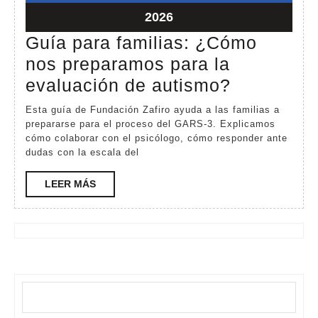
2026
2026
marzo
2026
2,
Guía para familias: ¿Cómo
2026
nos preparamos para la
Guía
evaluación de autismo?
para
Esta guía de Fundación Zafiro ayuda a las familias a
familias:
prepararse para el proceso del GARS-3. Explicamos
cómo colaborar con el psicólogo, cómo responder ante
¿Cómo
dudas con la escala del
nos
LEER
LEER MÁS
preparam
MÁS
para
la
evaluació
de
Buscar
autismo?