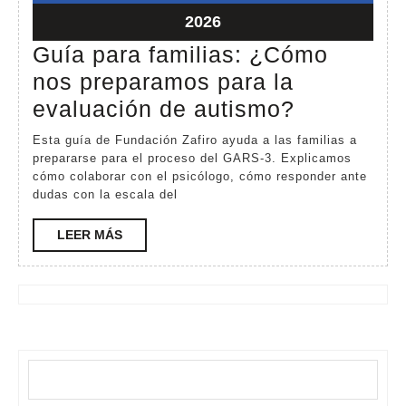
2026
2026
marzo
2026
2,
Guía para familias: ¿Cómo
2026
nos preparamos para la
Guía
evaluación de autismo?
para
Esta guía de Fundación Zafiro ayuda a las familias a
familias:
prepararse para el proceso del GARS-3. Explicamos
cómo colaborar con el psicólogo, cómo responder ante
¿Cómo
dudas con la escala del
nos
LEER
LEER MÁS
preparam
MÁS
para
la
evaluació
de
Buscar
autismo?