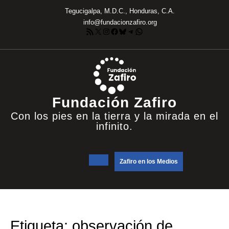
Saltar
Tegucigalpa, M.D.C., Honduras, C.A.
al
info@fundacionzafiro.org
contenido
Feed RSS
X
Instagram
Facebook
Bluesky
Telegram
WhatsApp
Fundación Zafiro
Con los pies en la tierra y la mirada en el
infinito.
Botón
DONATE
Zafiro en los Medios
NOW
de
apertura
Etiqueta:
observación de